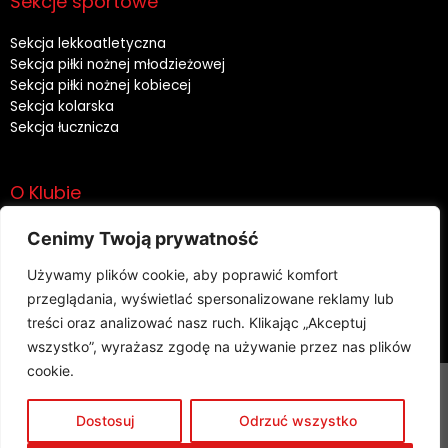
Sekcje sportowe
Sekcja lekkoatletyczna
Sekcja piłki nożnej młodzieżowej
Sekcja piłki nożnej kobiecej
Sekcja kolarska
Sekcja łucznicza
O Klubie
Historia
Cenimy Twoją prywatność
Władze
Używamy plików cookie, aby poprawić komfort
Sponsorzy
Rodo
przeglądania, wyświetlać spersonalizowane reklamy lub
treści oraz analizować nasz ruch. Klikając „Akceptuj
wszystko”, wyrażasz zgodę na używanie przez nas plików
cookie.
Copyright 2023 CWKS RESOVIA | Wszelkie prawa
Dostosuj
Odrzuć wszystko
zastrzeżone |
Polityka Prywatności RODO
| Realizacja: