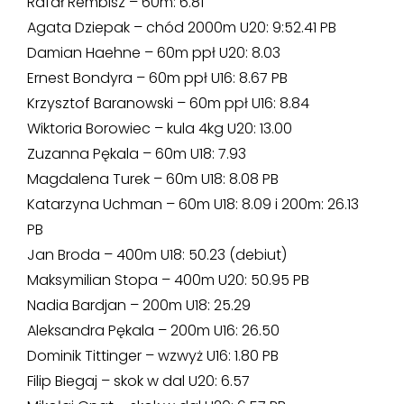
Rafał Rembisz – 60m: 6.81
Agata Dziepak – chód 2000m U20: 9:52.41 PB
Damian Haehne – 60m ppł U20: 8.03
Ernest Bondyra – 60m ppł U16: 8.67 PB
Krzysztof Baranowski – 60m ppł U16: 8.84
Wiktoria Borowiec – kula 4kg U20: 13.00
Zuzanna Pękala – 60m U18: 7.93
Magdalena Turek – 60m U18: 8.08 PB
Katarzyna Uchman – 60m U18: 8.09 i 200m: 26.13
PB
Jan Broda – 400m U18: 50.23 (debiut)
Maksymilian Stopa – 400m U20: 50.95 PB
Nadia Bardjan – 200m U18: 25.29
Aleksandra Pękala – 200m U16: 26.50
Dominik Tittinger – wzwyż U16: 1.80 PB
Filip Biegaj – skok w dal U20: 6.57