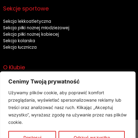
Sekcje sportowe
Sekcja lekkoatletyczna
Sekcja piłki nożnej młodzieżowej
Sekcja piłki nożnej kobiecej
Sekcja kolarska
Sekcja łucznicza
O Klubie
Historia
Cenimy Twoją prywatność
Władze
Używamy plików cookie, aby poprawić komfort
Sponsorzy
Rodo
przeglądania, wyświetlać spersonalizowane reklamy lub
treści oraz analizować nasz ruch. Klikając „Akceptuj
wszystko”, wyrażasz zgodę na używanie przez nas plików
cookie.
Copyright 2023 CWKS RESOVIA | Wszelkie prawa
Dostosuj
Odrzuć wszystko