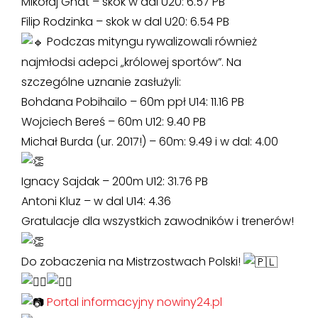
Mikołaj Gnat – skok w dal U20: 6.57 PB
Filip Rodzinka – skok w dal U20: 6.54 PB
Podczas mityngu rywalizowali również
najmłodsi adepci „królowej sportów”. Na
szczególne uznanie zasłużyli:
Bohdana Pobihailo – 60m ppł U14: 11.16 PB
Wojciech Bereś – 60m U12: 9.40 PB
Michał Burda (ur. 2017!) – 60m: 9.49 i w dal: 4.00
Ignacy Sajdak – 200m U12: 31.76 PB
Antoni Kluz – w dal U14: 4.36
Gratulacje dla wszystkich zawodników i trenerów!
Do zobaczenia na Mistrzostwach Polski!
Portal informacyjny nowiny24.pl