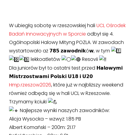
W ubiegłą sobotę w rzeszowskiej hali
UCL Ośrodek
Badań Innowacyjnych w Sporcie
odbył się 4.
Ogólnopolski Halowy Mityng POZLA. W zawodach
wystartowało aż 𝟳𝟴𝟱 𝘇𝗮𝘄𝗼𝗱𝗻𝗶𝗸ó𝘄, w tym
lekkoatletów
Resovii
Dla juniorów był to ostatni test przed 𝗛𝗮𝗹𝗼𝘄𝘆𝗺𝗶
𝗠𝗶𝘀𝘁𝗿𝘇𝗼𝘀𝘁𝘄𝗮𝗺𝗶 𝗣𝗼𝗹𝘀𝗸𝗶 𝗨𝟭𝟴 𝗶 𝗨𝟮𝟬
Hmp.rzeszow2026
, które już w najbliższy weekend
również odbędą się w hali UCL w Rzeszowie.
Trzymamy kciuki
Najlepsze wyniki naszych zawodników:
Alicja Wysocka – wzwyż: 1.85 PB
Albert Komański – 200m: 21.17