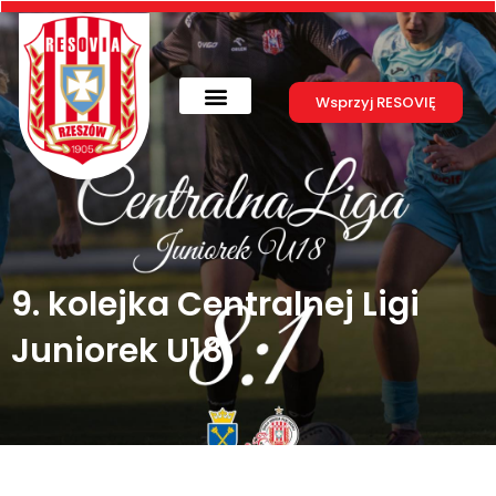
Skip
to
content
Wsprzyj RESOVIĘ
9. kolejka Centralnej Ligi
Juniorek U18