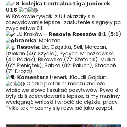
𝟴. 𝗸𝗼𝗹𝗲𝗷𝗸𝗮 𝗖𝗲𝗻𝘁𝗿𝗮𝗹𝗻𝗮 𝗟𝗶𝗴𝗮 𝗝𝘂𝗻𝗶𝗼𝗿𝗲𝗸
𝗨𝟭𝟴
W Krakowie rywalki z UJ okazały się
zdecydowanie lepsze i zasłużenie sięgnęły po
zwycięstwo 8:1.
UJ Kraków – 𝗥𝗲𝘀𝗼𝘃𝗶𝗮 𝗥𝘇𝗲𝘀𝘇𝗼́𝘄 𝟴:𝟭 (𝟱:𝟭)
𝗯𝗿𝗮𝗺𝗸𝗮: Mołczan
𝗥𝗲𝘀𝗼𝘃𝗶𝗮: Lic, Cząstka, Sell, Mołczan,
Dziekan (46’ Szydło), Pydych, Mroczkowska
(46’ Rodak), Bilkowska (77’ Stefanik), Mulka
(62’ Pieniążek), Babka (82’ Paluch), Stachoń
(71’ Drozd)
𝗞𝗼𝗺𝗲𝗻𝘁𝗮𝗿𝘇 trenerki Klaudii Gajdur:
Ciężko po takim meczu znaleźć
właściwe słowa i szukać pozytywów. Rywalki
były dziś zdecydowanie lepsze, a my musimy
wyciągnąć wnioski i wrócić do ciężkiej pracy.
Tylko tak możemy się rozwijać jako zespół.