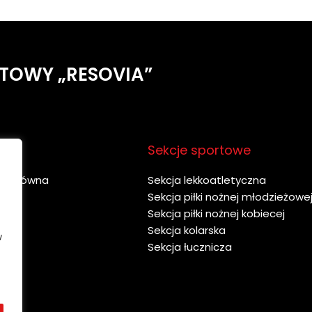
TOWY „RESOVIA”
u
Sekcje sportowe
na główna
Sekcja lekkoatletyczna
y
Sekcja piłki nożnej młodzieżowe
bie
Sekcja piłki nożnej kobiecej
akt
Sekcja kolarska
w
Sekcja łucznicza