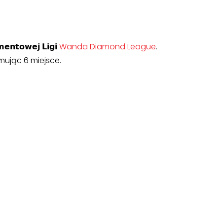
𝗼𝘄𝗲𝗷 𝗟𝗶𝗴𝗶
Wanda Diamond League
.
jmując 6 miejsce.