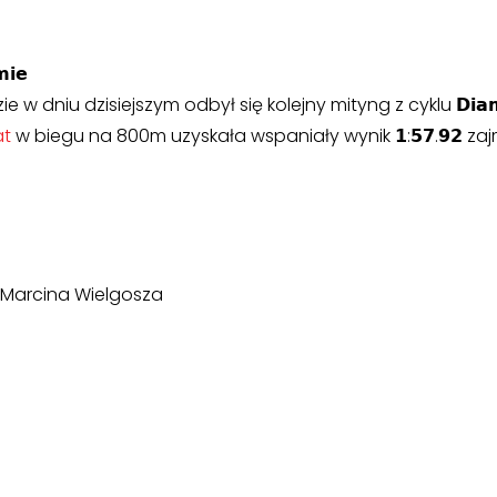
𝗶𝗲
niu dzisiejszym odbył się kolejny mityng z cyklu 𝗗𝗶𝗮𝗺𝗲𝗻𝘁
at
w biegu na 800m uzyskała wspaniały wynik 𝟭:𝟱𝟳.𝟵𝟮 za
a Marcina Wielgosza