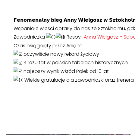
𝗙𝗲𝗻𝗼𝗺𝗲𝗻𝗮𝗹𝗻𝘆 𝗯𝗶𝗲𝗴 𝗔𝗻𝗻𝘆 𝗪𝗶𝗲𝗹𝗴𝗼𝘀𝘇 𝘄 𝗦𝘇𝘁𝗼𝗸𝗵𝗼𝗹
Wspaniałe wieści dotarły do nas ze Sztokholmu, gdzie w d
Zawodniczka
Resovii
Anna Wielgosz – Sab
Czas osiągnięty przez Anię to:
oczywiście nowy rekord życiowy
4 rezultat w polskich tabelach historycznych
najlepszy wynik wśród Polek od 10 lat
Wielkie gratulacje dla zawodniczki oraz trener