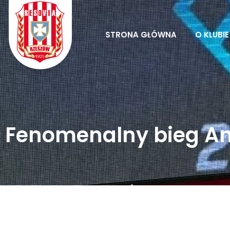
Skip
to
content
STRONA GŁÓWNA
O KLUBIE
Fenomenalny bieg An