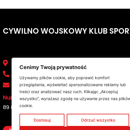
CYWILNO WOJSKOWY KLUB SPOR
Men
ul. Wyspiańskiego 22, 35-111 Rzeszów
Cenimy Twoją prywatność
17 853 01 71
Stro
Używamy plików cookie, aby poprawić komfort
News
sekretariat@cwksresovia.pl
przeglądania, wyświetlać spersonalizowane reklamy lub
O Klu
treści oraz analizować nasz ruch. Klikając „Akceptuj
Kont
Numer konta:
wszystko”, wyrażasz zgodę na używanie przez nas plikó
cookie.
89 8642 1126 2012 1101 5262 0001
Dostosuj
Odrzuć wszystko