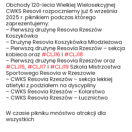
Obchody 120-lecia Wielkiej Wielosekcyjnej
CWKS Resovii rozpoczniemy już 6 września
2025 r. piknikiem podczas którego
zaprezentujemy:
– Pierwszą drużynę Resovia Rzeszów
Koszykówka
– Drużynę Resovia Koszykówka Młodzieżowa
– Pierwszą drużynę Resovia Rzeszów – sekcja
kobieca oraz
#CLJ16
i
#CLJ18
– Pierwszą drużynę Resovia Rzeszów oraz
#CLJ15
,
#CLJ17
i
#CLJ19
Szkoła Mistrzostwa
Sportowego Resovia w Rzeszowie
– CWKS Resovia Rzeszów – sekcja lekkiej
atletyki z podziałem na dyscypliny
– CWKS Resovia Rzeszów – Kolarstwo
– CWKS Resovia Rzeszów – Łucznictwo
W czasie pikniku mnóstwo atrakcji dla
wszystkich