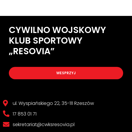
CYWILNO WOJSKOWY
KLUB SPORTOWY
„RESOVIA”
WESPRZYJ
ul. Wyspiańskiego 22, 35-111 Rzeszów
17 853 01 71
sekretariat@cwksresovia.pl