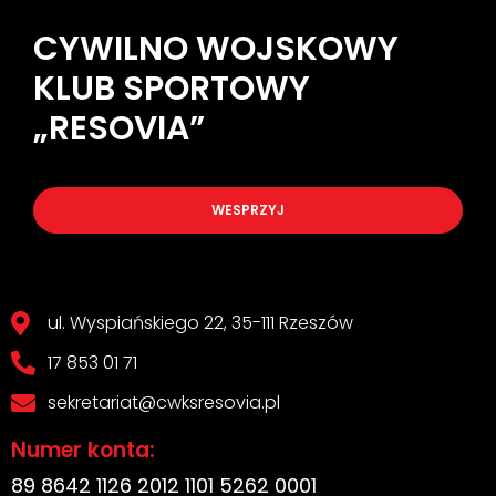
CYWILNO WOJSKOWY
KLUB SPORTOWY
„RESOVIA”
WESPRZYJ
ul. Wyspiańskiego 22, 35-111 Rzeszów
17 853 01 71
sekretariat@cwksresovia.pl
Numer konta:
89 8642 1126 2012 1101 5262 0001