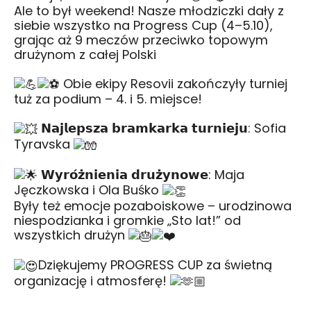
Ale to był weekend! Nasze młodziczki dały z
siebie wszystko na Progress Cup (4–5.10),
grając aż 9 meczów przeciwko topowym
drużynom z całej Polski
Obie ekipy Resovii zakończyły turniej
tuż za podium – 4. i 5. miejsce!
𝗡𝗮𝗷𝗹𝗲𝗽𝘀𝘇𝗮 𝗯𝗿𝗮𝗺𝗸𝗮𝗿𝗸𝗮 𝘁𝘂𝗿𝗻𝗶𝗲𝗷𝘂: Sofia
Tyravska
𝗪𝘆𝗿𝗼́𝘇̇𝗻𝗶𝗲𝗻𝗶𝗮 𝗱𝗿𝘂𝘇̇𝘆𝗻𝗼𝘄𝗲: Maja
Jęczkowska i Ola Buśko
Były też emocje pozaboiskowe – urodzinowa
niespodzianka i gromkie „Sto lat!” od
wszystkich drużyn
Dziękujemy
PROGRESS CUP
za świetną
organizację i atmosferę!