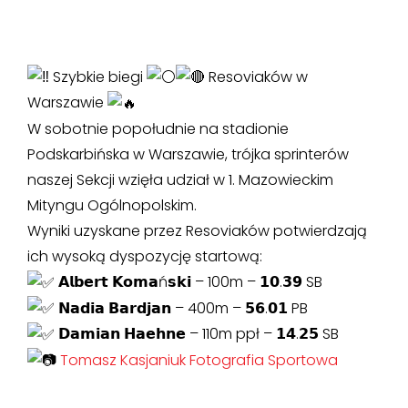
Szybkie biegi
Resoviaków w
Warszawie
W sobotnie popołudnie na stadionie
Podskarbińska w Warszawie, trójka sprinterów
naszej Sekcji wzięła udział w 1. Mazowieckim
Mityngu Ogólnopolskim.
Wyniki uzyskane przez Resoviaków potwierdzają
ich wysoką dyspozycję startową:
𝗔𝗹𝗯𝗲𝗿𝘁 𝗞𝗼𝗺𝗮ń𝘀𝗸𝗶 – 100m – 𝟭𝟬.𝟯𝟵 SB
𝗡𝗮𝗱𝗶𝗮 𝗕𝗮𝗿𝗱𝗷𝗮𝗻 – 400m – 𝟱𝟲.𝟬𝟭 PB
𝗗𝗮𝗺𝗶𝗮𝗻 𝗛𝗮𝗲𝗵𝗻𝗲 – 110m ppł – 𝟭𝟰.𝟮𝟱 SB
Tomasz Kasjaniuk Fotografia Sportowa