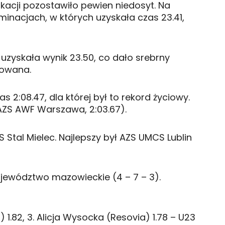
ikacji pozostawiło pewien niedosyt. Na
inacjach, w których uzyskała czas 23.41,
 uzyskała wynik 23.50, co dało srebrny
ikowana.
2:08.47, dla której był to rekord życiowy.
AZS AWF Warszawa, 2:03.67).
S Stal Mielec. Najlepszy był AZS UMCS Lublin
ojewództwo mazowieckie (4 – 7 – 3).
) 1.82, 3. Alicja Wysocka (Resovia) 1.78 – U23