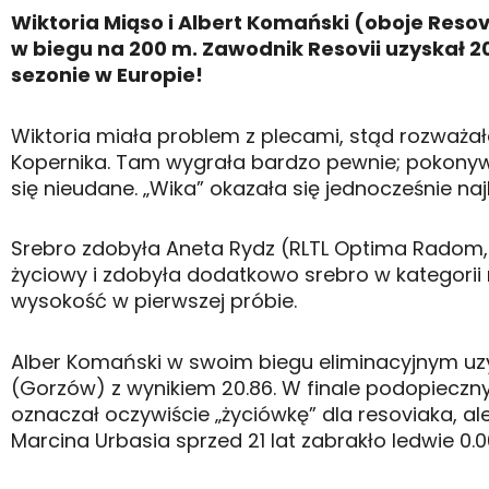
Wiktoria Miąso i Albert Komański (oboje Reso
w biegu na 200 m. Zawodnik Resovii uzyskał 20.
sezonie w Europie!
Wiktoria miała problem z plecami, stąd rozważał
Kopernika. Tam wygrała bardzo pewnie; pokonywa
się nieudane. „Wika” okazała się jednocześnie naj
Srebro zdobyła Aneta Rydz (RLTL Optima Radom, 1
życiowy i zdobyła dodatkowo srebro w kategorii m
wysokość w pierwszej próbie.
Alber Komański w swoim biegu eliminacyjnym uzys
(Gorzów) z wynikiem 20.86. W finale podopieczn
oznaczał oczywiście „życiówkę” dla resoviaka, al
Marcina Urbasia sprzed 21 lat zabrakło ledwie 0.