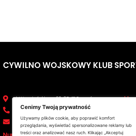
CYWILNO WOJSKOWY KLUB SPOR
Men
ul. Wyspiańskiego 22, 35-111 Rzeszów
Cenimy Twoją prywatność
17 853 01 71
Stro
Używamy plików cookie, aby poprawić komfort
sekretariat@cwksresovia.pl
News
przeglądania, wyświetlać spersonalizowane reklamy lub
O Klu
treści oraz analizować nasz ruch. Klikając „Akceptuj
Numer konta: