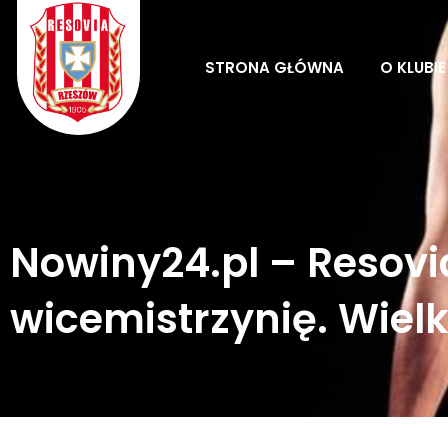
Skip
to
content
STRONA GŁÓWNA
O KLUBIE
Nowiny24.pl – Resovi
wicemistrzynię. Wiel