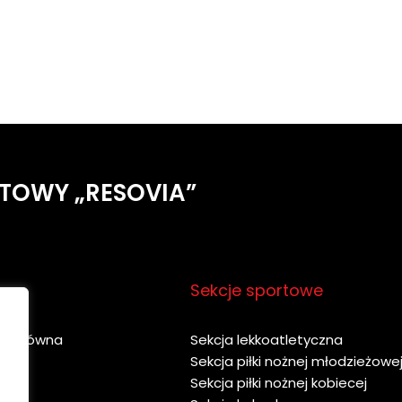
TOWY „RESOVIA”
u
Sekcje sportowe
na główna
Sekcja lekkoatletyczna
y
Sekcja piłki nożnej młodzieżowe
bie
Sekcja piłki nożnej kobiecej