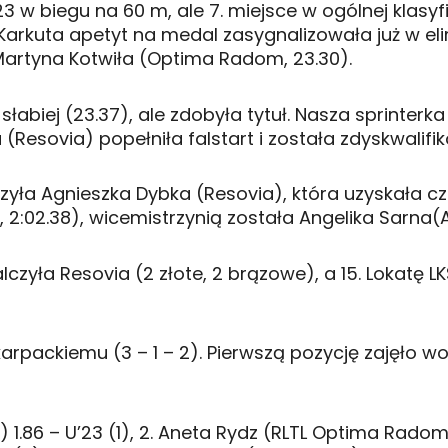
 w biegu na 60 m, ale 7. miejsce w ogólnej klasyf
rkuta apetyt na medal zasygnalizowała już w elim
Martyna Kotwiła (Optima Radom, 23.30).
abiej (23.37), ale zdobyła tytuł. Nasza sprinterka
a (Resovia) popełniła falstart i została zdyskwalif
a Agnieszka Dybka (Resovia), która uzyskała czas 
:02.38), wicemistrzynią została Angelika Sarna(
czyła Resovia (2 złote, 2 brązowe), a 15. Lokatę LK
rpackiemu (3 – 1 – 2). Pierwszą pozycję zajęło w
a) 1.86 – U’23 (1), 2. Aneta Rydz (RLTL Optima Radom