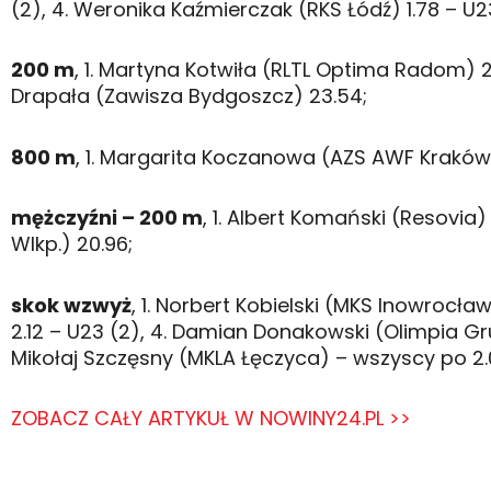
(2), 4. Weronika Kaźmierczak (RKS Łódź) 1.78 – U2
200 m
, 1. Martyna Kotwiła (RLTL Optima Radom) 
Drapała (Zawisza Bydgoszcz) 23.54;
800 m
, 1. Margarita Koczanowa (AZS AWF Kraków)
mężczyźni – 200 m
, 1. Albert Komański (Resovia)
Wlkp.) 20.96;
skok wzwyż
, 1. Norbert Kobielski (MKS Inowrocła
2.12 – U23 (2), 4. Damian Donakowski (Olimpia Gr
Mikołaj Szczęsny (MKLA Łęczyca) – wszyscy po 2.
ZOBACZ CAŁY ARTYKUŁ W NOWINY24.PL >>