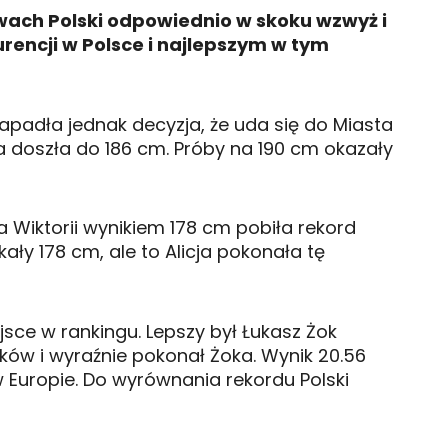
twach Polski odpowiednio w skoku wzwyż i
urencji w Polsce i najlepszym w tym
apadła jednak decyzja, że uda się do Miasta
 doszła do 186 cm. Próby na 190 cm okazały
 Wiktorii wynikiem 178 cm pobiła rekord
ły 178 cm, ale to Alicja pokonała tę
sce w rankingu. Lepszy był Łukasz Żok
ków i wyraźnie pokonał Żoka. Wynik 20.56
w Europie. Do wyrównania rekordu Polski