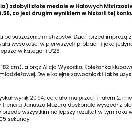
via) zdobyli złote medale w Halowych Mistrzos
56, co jest drugim wynikiem w historii tej konk
a odpuszczenie mistrzostw. Dzień przed imprezą z
ła wysokości w pierwszych próbach i jako jedyna
lepsza w kategorii U’23.
82 cm), a brąz Alicja Wysocka. Koleżanka klubowa
łodzieżowej. Dwie kolejne zawodniczki także uzyska
kał wynik 20.94, co dało mu przed finałem 2. miej
y trenera Janusza Mazura doskonale wyszedł z blo
e przede wszystkim najlepszy rezultat w tym roku 
005 sekundy.