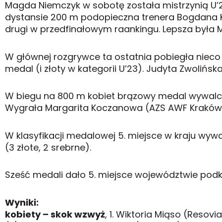
Magda Niemczyk w sobotę została mistrzynią U’23
dystansie 200 m podopieczna trenera Bogdana Ka
drugi w przedfinałowym raankingu. Lepsza była 
W głównej rozgrywce ta ostatnia pobiegła nieco sł
medal (i złoty w kategorii U’23). Judyta Zwolińsk
W biegu na 800 m kobiet brązowy medal wywalczył
Wygrała Margarita Koczanowa (AZS AWF Kraków, 2
W klasyfikacji medalowej 5. miejsce w kraju wywal
(3 złote, 2 srebrne).
Sześć medali dało 5. miejsce województwie podka
Wyniki:
kobiety – skok wzwyż
, 1. Wiktoria Miąso (Resovi