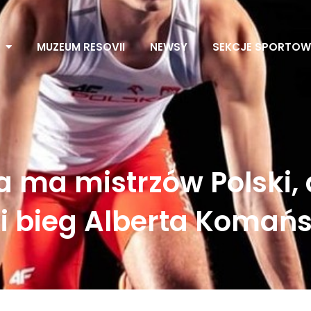
MUZEUM RESOVII
NEWSY
SEKCJE SPORTOW
a ma mistrzów Polski, 
ki bieg Alberta Komań